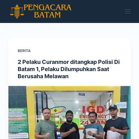
Pengacara
S
k
Batam
i
p
t
o
BERITA
c
2 Pelaku Curanmor ditangkap Polisi Di
o
Batam 1, Pelaku Dilumpuhkan Saat
n
Berusaha Melawan
t
e
n
t