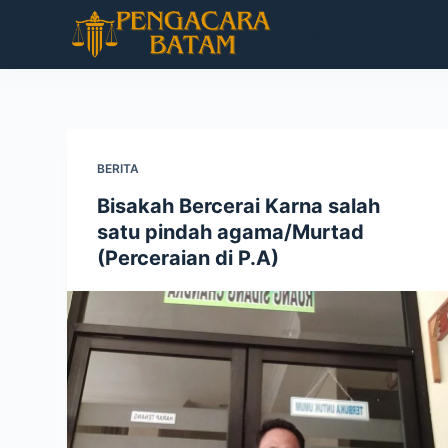
S
Pengacara 
k
i
p
t
o
BERITA
c
Bisakah Bercerai Karna salah
o
satu pindah agama/Murtad
n
(Perceraian di P.A)
t
e
n
t